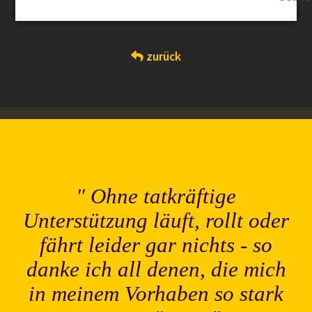
zurück
Ohne tatkräftige
Unterstützung läuft, rollt oder
fährt leider gar nichts - so
danke ich all denen, die mich
in meinem Vorhaben so stark