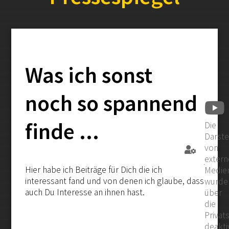
Was ich sonst
noch so spannend
finde ...
Die
Darste
von
exter
Hier habe ich Beiträge für Dich die ich
Medien
interessant fand und von denen ich glaube, dass
wurde
auch Du Interesse an ihnen hast.
über
die
Privat
deaktiv